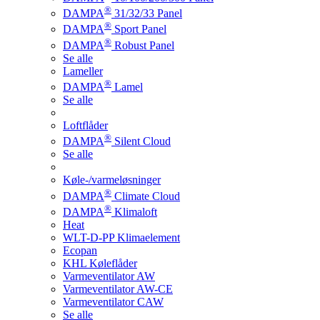
®
DAMPA
31/32/33 Panel
®
DAMPA
Sport Panel
®
DAMPA
Robust Panel
Se alle
Lameller
®
DAMPA
Lamel
Se alle
Loftflåder
®
DAMPA
Silent Cloud
Se alle
Køle-/varmeløsninger
®
DAMPA
Climate Cloud
®
DAMPA
Klimaloft
Heat
WLT-D-PP Klimaelement
Ecopan
KHL Køleflåder
Varmeventilator AW
Varmeventilator AW-CE
Varmeventilator CAW
Se alle