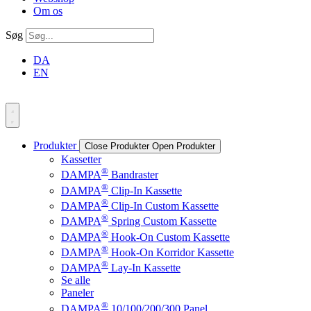
Om os
Søg
DA
EN
Produkter
Close Produkter
Open Produkter
Kassetter
®
DAMPA
Bandraster
®
DAMPA
Clip-In Kassette
®
DAMPA
Clip-In Custom Kassette
®
DAMPA
Spring Custom Kassette
®
DAMPA
Hook-On Custom Kassette
®
DAMPA
Hook-On Korridor Kassette
®
DAMPA
Lay-In Kassette
Se alle
Paneler
®
DAMPA
10/100/200/300 Panel