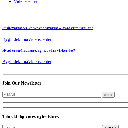
Videnscenter
-
Strålevarme vs. konvektionsvarme – hvad er forskellen?
Byg
Indeklima
Videnscenter
Hvad er strålevarme, og hvordan virker det?
Byg
Indeklima
Videnscenter
Join Our Newsletter
send
Tilmeld dig vores nyhedsbrev