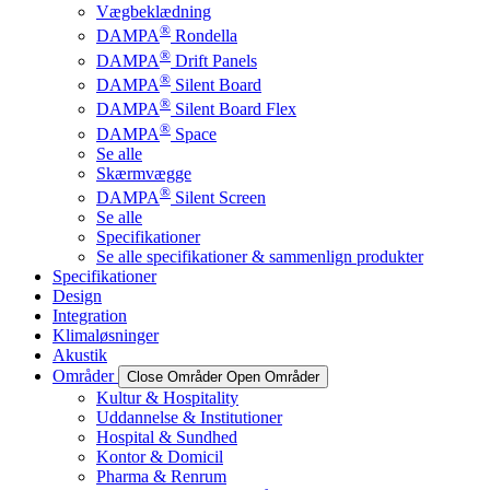
Vægbeklædning
®
DAMPA
Rondella
®
DAMPA
Drift Panels
®
DAMPA
Silent Board
®
DAMPA
Silent Board Flex
®
DAMPA
Space
Se alle
Skærmvægge
®
DAMPA
Silent Screen
Se alle
Specifikationer
Se alle specifikationer & sammenlign produkter
Specifikationer
Design
Integration
Klimaløsninger
Akustik
Områder
Close Områder
Open Områder
Kultur & Hospitality
Uddannelse & Institutioner
Hospital & Sundhed
Kontor & Domicil
Pharma & Renrum