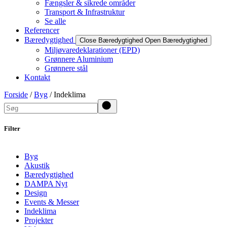
Fængsler & sikrede områder
Transport & Infrastruktur
Se alle
Referencer
Bæredygtighed
Close Bæredygtighed
Open Bæredygtighed
Miljøvaredeklarationer (EPD)
Grønnere Aluminium
Grønnere stål
Kontakt
Forside
/
Byg
/ Indeklima
Search
Filter
Byg
Akustik
Bæredygtighed
DAMPA Nyt
Design
Events & Messer
Indeklima
Projekter