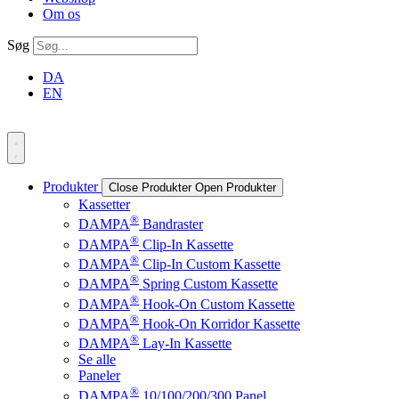
Om os
Søg
DA
EN
Produkter
Close Produkter
Open Produkter
Kassetter
®
DAMPA
Bandraster
®
DAMPA
Clip-In Kassette
®
DAMPA
Clip-In Custom Kassette
®
DAMPA
Spring Custom Kassette
®
DAMPA
Hook-On Custom Kassette
®
DAMPA
Hook-On Korridor Kassette
®
DAMPA
Lay-In Kassette
Se alle
Paneler
®
DAMPA
10/100/200/300 Panel