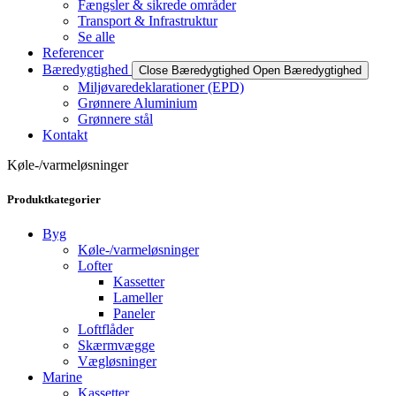
Fængsler & sikrede områder
Transport & Infrastruktur
Se alle
Referencer
Bæredygtighed
Close Bæredygtighed
Open Bæredygtighed
Miljøvaredeklarationer (EPD)
Grønnere Aluminium
Grønnere stål
Kontakt
Køle-/varmeløsninger
Produktkategorier
Byg
Køle-/varmeløsninger
Lofter
Kassetter
Lameller
Paneler
Loftflåder
Skærmvægge
Vægløsninger
Marine
Kassetter