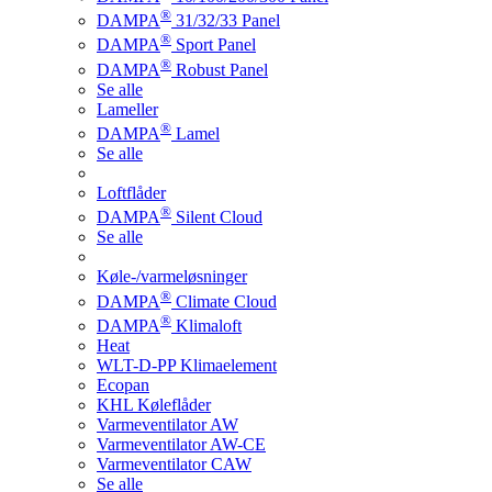
®
DAMPA
31/32/33 Panel
®
DAMPA
Sport Panel
®
DAMPA
Robust Panel
Se alle
Lameller
®
DAMPA
Lamel
Se alle
Loftflåder
®
DAMPA
Silent Cloud
Se alle
Køle-/varmeløsninger
®
DAMPA
Climate Cloud
®
DAMPA
Klimaloft
Heat
WLT-D-PP Klimaelement
Ecopan
KHL Køleflåder
Varmeventilator AW
Varmeventilator AW-CE
Varmeventilator CAW
Se alle