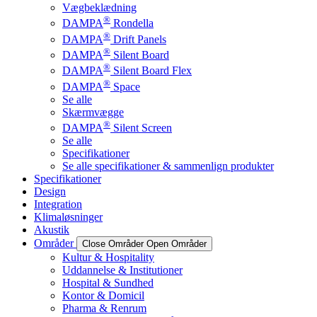
Vægbeklædning
®
DAMPA
Rondella
®
DAMPA
Drift Panels
®
DAMPA
Silent Board
®
DAMPA
Silent Board Flex
®
DAMPA
Space
Se alle
Skærmvægge
®
DAMPA
Silent Screen
Se alle
Specifikationer
Se alle specifikationer & sammenlign produkter
Specifikationer
Design
Integration
Klimaløsninger
Akustik
Områder
Close Områder
Open Områder
Kultur & Hospitality
Uddannelse & Institutioner
Hospital & Sundhed
Kontor & Domicil
Pharma & Renrum