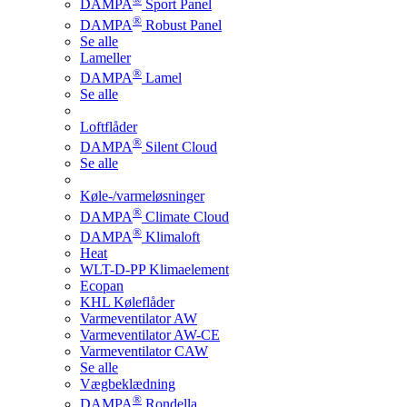
DAMPA
Sport Panel
®
DAMPA
Robust Panel
Se alle
Lameller
®
DAMPA
Lamel
Se alle
Loftflåder
®
DAMPA
Silent Cloud
Se alle
Køle-/varmeløsninger
®
DAMPA
Climate Cloud
®
DAMPA
Klimaloft
Heat
WLT-D-PP Klimaelement
Ecopan
KHL Køleflåder
Varmeventilator AW
Varmeventilator AW-CE
Varmeventilator CAW
Se alle
Vægbeklædning
®
DAMPA
Rondella