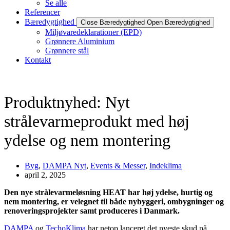
Se alle
Referencer
Bæredygtighed
Close Bæredygtighed
Open Bæredygtighed
Miljøvaredeklarationer (EPD)
Grønnere Aluminium
Grønnere stål
Kontakt
Produktnyhed: Nyt
strålevarmeprodukt med høj
ydelse og nem montering
Byg
,
DAMPA Nyt
,
Events & Messer
,
Indeklima
april 2, 2025
Den nye strålevarmeløsning HEAT har høj ydelse, hurtig og
nem montering, er velegnet til både nybyggeri, ombygninger og
renoveringsprojekter samt produceres i Danmark.
DAMPA
og
TechoKlima
har netop lanceret det nyeste skud på