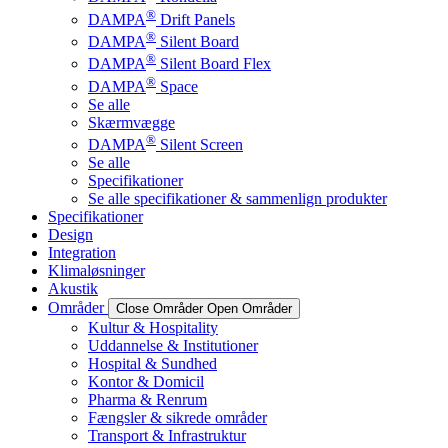
®
DAMPA
Drift Panels
®
DAMPA
Silent Board
®
DAMPA
Silent Board Flex
®
DAMPA
Space
Se alle
Skærmvægge
®
DAMPA
Silent Screen
Se alle
Specifikationer
Se alle specifikationer & sammenlign produkter
Specifikationer
Design
Integration
Klimaløsninger
Akustik
Områder
Close Områder
Open Områder
Kultur & Hospitality
Uddannelse & Institutioner
Hospital & Sundhed
Kontor & Domicil
Pharma & Renrum
Fængsler & sikrede områder
Transport & Infrastruktur