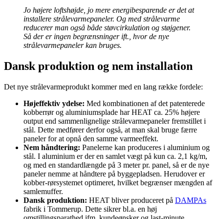
Jo højere loftshøjde, jo mere energibesparende er det at
installere strålevarmepaneler.
Og med strålevarme
reducerer man også både støvcirkulation og støjgener.
Så der er ingen begrænsninger ift., hvor de nye
strålevarmepaneler kan bruges.
Dansk produktion og nem installation
Det nye strålevarmeprodukt kommer med en lang række fordele:
Højeffektiv ydelse:
Med kombinationen af det patenterede
kobberrør og aluminiumsplade har HEAT ca. 25% højere
output end sammenlignelige strålevarmepaneler fremstillet i
stål. Dette medfører derfor også, at man skal bruge færre
paneler for at opnå den samme varmeeffekt.
Nem håndtering:
Panelerne kan produceres i aluminium og
stål. I aluminium er der en samlet vægt på kun ca. 2,1 kg/m,
og med en standardlængde på 3 meter pr. panel, så er de nye
paneler nemme at håndtere på byggepladsen. Herudover er
kobber-rørsystemet optimeret, hvilket begrænser mængden af
samlemuffer.
Dansk produktion:
HEAT bliver produceret på
DAMPAs
fabrik i Tommerup. Dette sikrer bl.a. en høj
omstillingsparathed ifm. kundeønsker og last-minute