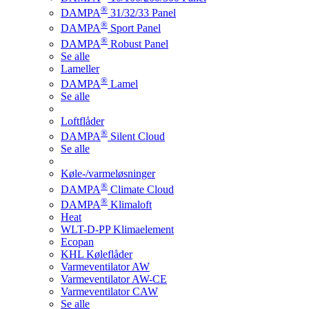
®
DAMPA
31/32/33 Panel
®
DAMPA
Sport Panel
®
DAMPA
Robust Panel
Se alle
Lameller
®
DAMPA
Lamel
Se alle
Loftflåder
®
DAMPA
Silent Cloud
Se alle
Køle-/varmeløsninger
®
DAMPA
Climate Cloud
®
DAMPA
Klimaloft
Heat
WLT-D-PP Klimaelement
Ecopan
KHL Køleflåder
Varmeventilator AW
Varmeventilator AW-CE
Varmeventilator CAW
Se alle