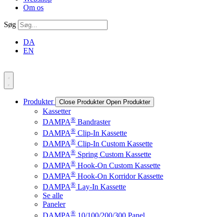
Om os
Søg
DA
EN
Produkter
Close Produkter
Open Produkter
Kassetter
®
DAMPA
Bandraster
®
DAMPA
Clip-In Kassette
®
DAMPA
Clip-In Custom Kassette
®
DAMPA
Spring Custom Kassette
®
DAMPA
Hook-On Custom Kassette
®
DAMPA
Hook-On Korridor Kassette
®
DAMPA
Lay-In Kassette
Se alle
Paneler
®
DAMPA
10/100/200/300 Panel