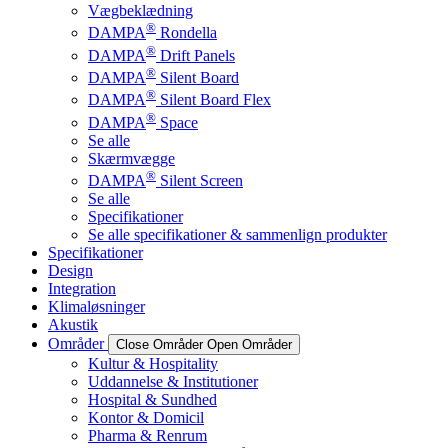
Vægbeklædning
®
DAMPA
Rondella
®
DAMPA
Drift Panels
®
DAMPA
Silent Board
®
DAMPA
Silent Board Flex
®
DAMPA
Space
Se alle
Skærmvægge
®
DAMPA
Silent Screen
Se alle
Specifikationer
Se alle specifikationer & sammenlign produkter
Specifikationer
Design
Integration
Klimaløsninger
Akustik
Områder
Close Områder
Open Områder
Kultur & Hospitality
Uddannelse & Institutioner
Hospital & Sundhed
Kontor & Domicil
Pharma & Renrum