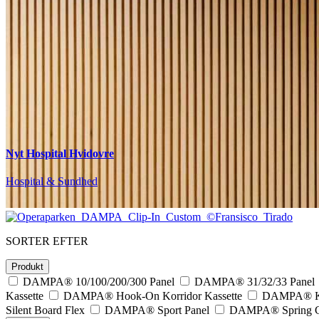
Valhøj Skole
Nyt Hospital Hvidovre
Danske Bank Domicil
Royal Arena
Operaparken
Uddannelse & Institutioner
Hospital & Sundhed
Kontor & Domicil
Kultur & Hotel
Infrastruktur
SORTER EFTER
Produkt
DAMPA® 10/100/200/300 Panel
DAMPA® 31/32/33 Panel
Kassette
DAMPA® Hook-On Korridor Kassette
DAMPA® Kl
Silent Board Flex
DAMPA® Sport Panel
DAMPA® Spring Cu