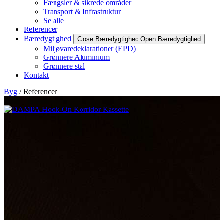
Fængsler & sikrede områder
Transport & Infrastruktur
Se alle
Referencer
Bæredygtighed
Close Bæredygtighed
Open Bæredygtighed
Miljøvaredeklarationer (EPD)
Grønnere Aluminium
Grønnere stål
Kontakt
Byg
/ Referencer