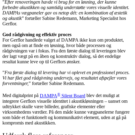
”
Efter renoveringen havde vi brug for en løsning, der kunne
forbedre akustikken og samtidig understøtte vores visuelle identitet.
DAMPAs vægpaneler gav os netop dét: en kombination af æstetik
og akustik
” fortæller Sabine Redemann, Marketing Specialist hos
Gerflor.
God rådgivning og effektiv proces
For Gerflor handlede valget af DAMPA ikke kun om produktet,
men også om at finde en løsning, hvor både processen og
rådgivningen var i fokus. Fra den første dialog til leveringen blev
der lagt vægt på en åben og konstruktiv dialog, så det endelige
resultat kunne leve op til Gerflors ønsker.
”
Fra første dialog til levering har vi oplevet en professionel proces.
Vi har fået god rådgivning undervejs, og resultatet afspejler vores
forventninger,
” fortæller Sabine Redemann.
®
Med digitalprint på
DAMPA
Silent Board
blev det muligt at
integrere Gerflors visuelle identitet i akustikløsningen – uanset om
udtrykket skulle være billeder, grafiske elementer eller
virksomhedens værdier. På den måde kunne vægpanelerne fungere
som både et funktionelt og kommunikativt element, uden at gå på
kompromis med akustikken.