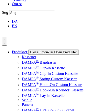
Om os
Søg
DA
EN
Produkter
Close Produkter
Open Produkter
Kassetter
®
DAMPA
Bandraster
®
DAMPA
Clip-In Kassette
®
DAMPA
Clip-In Custom Kassette
®
DAMPA
Spring Custom Kassette
®
DAMPA
Hook-On Custom Kassette
®
DAMPA
Hook-On Korridor Kassette
®
DAMPA
Lay-In Kassette
Se alle
Paneler
®
DAMPA
10/100/200/300 Panel