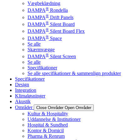
Vægbeklædning
®
DAMPA
Rondella
®
DAMPA
Drift Panels
®
DAMPA
Silent Board
®
DAMPA
Silent Board Flex
®
DAMPA
Space
Se alle
Skærmvægge
®
DAMPA
Silent Screen
Se alle
Specifikationer
Se alle specifikationer & sammenlign produkter
Specifikationer
Design
Integration
Klimaløsninger
Akustik
Områder
Close Områder
Open Områder
Kultur & Hospitality
Uddannelse & Institutioner
Hospital & Sundhed
Kontor & Domicil
Pharma & Renrum