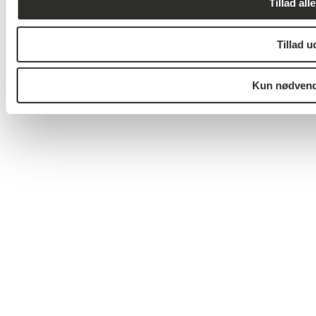
Tillad all
Tillad u
Kun nødvend