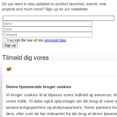
Do you want to stay updated on product launches, events, new
projects and much more? Sign up for our newsletter.
I accept the use of my
personal data
Sign up
Tilmeld dig vores
byg-nyhedsbrev
Vil du holde dig opdateret om produktlanceringer, events,
akustikviden og meget mere? Tilmeld dig vores nyhedsbrev.
Denne hjemmeside bruger cookies
Vi bruger cookies til at tilpasse vores indhold og annoncer, til 
vores trafik. Vi deler også oplysninger om din brug af vores
annonceringspartnere og analysepartnere. Vores partnere ka
Jeg accepterer brugen af mine
persondata
dem, eller som de har indsamlet fra din brug af deres tjenest