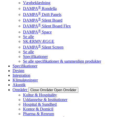
Vægbeklædning
®
DAMPA
Rondella
®
DAMPA
Drift Panels
®
DAMPA
Silent Board
®
DAMPA
Silent Board Flex
®
DAMPA
Space
Se alle
SKÆRMVÆGGE
®
DAMPA
Silent Screen
Se alle
Specifikationer
Se alle specifikationer & sammenlign produkter
Specifikationer
Design
Integration
Klimaløsninger
Akustik
Områder
Close Områder
Open Områder
Kultur & Hospitality
Uddannelse & Institutioner
Hospital & Sundhed
Kontor & Domicil
Pharma & Renrum