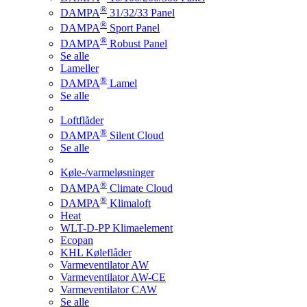
®
DAMPA
31/32/33 Panel
®
DAMPA
Sport Panel
®
DAMPA
Robust Panel
Se alle
Lameller
®
DAMPA
Lamel
Se alle
Loftflåder
®
DAMPA
Silent Cloud
Se alle
Køle-/varmeløsninger
®
DAMPA
Climate Cloud
®
DAMPA
Klimaloft
Heat
WLT-D-PP Klimaelement
Ecopan
KHL Køleflåder
Varmeventilator AW
Varmeventilator AW-CE
Varmeventilator CAW
Se alle