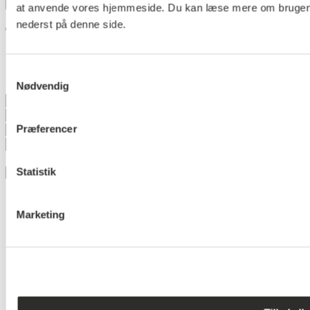
Tilmeld nyhedsbrev
at anvende vores hjemmeside. Du kan læse mere om brugen af 
nederst på denne side.
Tilmeld dig vores nyhedsbrev
Bliv opdateret på en verden af akustiske løsninger
Samtykkevalg
Nødvendig
Præferencer
Jeg accepterer brugen af mine
persondata
Statistik
Tilmeld
Marketing