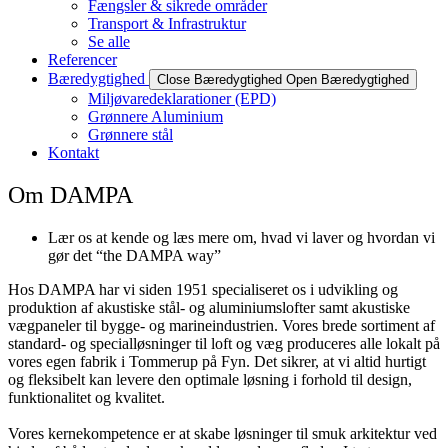
Fængsler & sikrede områder
Transport & Infrastruktur
Se alle
Referencer
Bæredygtighed
Close Bæredygtighed
Open Bæredygtighed
Miljøvaredeklarationer (EPD)
Grønnere Aluminium
Grønnere stål
Kontakt
Om DAMPA
Lær os at kende og læs mere om, hvad vi laver og hvordan vi
gør det “the DAMPA way”
Hos DAMPA har vi siden 1951 specialiseret os i udvikling og
produktion af akustiske stål- og aluminiumslofter samt akustiske
vægpaneler til bygge- og marineindustrien. Vores brede sortiment af
standard- og specialløsninger til loft og væg produceres alle lokalt på
vores egen fabrik i Tommerup på Fyn. Det sikrer, at vi altid hurtigt
og fleksibelt kan levere den optimale løsning i forhold til design,
funktionalitet og kvalitet.
Vores kernekompetence er at skabe løsninger til smuk arkitektur ved