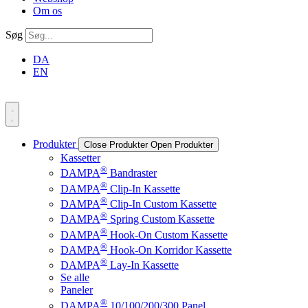
Om os
Søg
DA
EN
Produkter
Close Produkter
Open Produkter
Kassetter
®
DAMPA
Bandraster
®
DAMPA
Clip-In Kassette
®
DAMPA
Clip-In Custom Kassette
®
DAMPA
Spring Custom Kassette
®
DAMPA
Hook-On Custom Kassette
®
DAMPA
Hook-On Korridor Kassette
®
DAMPA
Lay-In Kassette
Se alle
Paneler
®
DAMPA
10/100/200/300 Panel