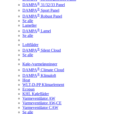
®
DAMPA
31/32/33 Panel
®
DAMPA
Sport Panel
®
DAMPA
Robust Panel
Se alle
Lameller
®
DAMPA
Lamel
Se alle
Loftflåder
®
DAMPA
Silent Cloud
Se alle
Køle-/varmeløsninger
®
DAMPA
Climate Cloud
®
DAMPA
Klimaloft
Heat
WLT-D-PP Klimaelement
Ecopan
KHL Køleflåder
Varmeventilator AW
Varmeventilator AW-CE
Varmeventilator CAW
Se alle