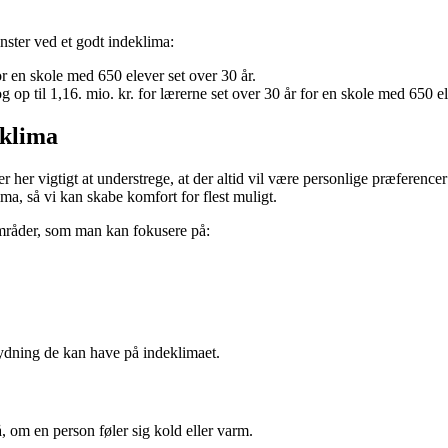
ster ved et godt indeklima:
or en skole med 650 elever set over 30 år.
g op til 1,16. mio. kr. for lærerne set over 30 år for en skole med 650 e
eklima
 her vigtigt at understrege, at der altid vil være personlige præferencer 
lima, så vi kan skabe komfort for flest muligt.
områder, som man kan fokusere på:
tydning de kan have på indeklimaet.
, om en person føler sig kold eller varm.