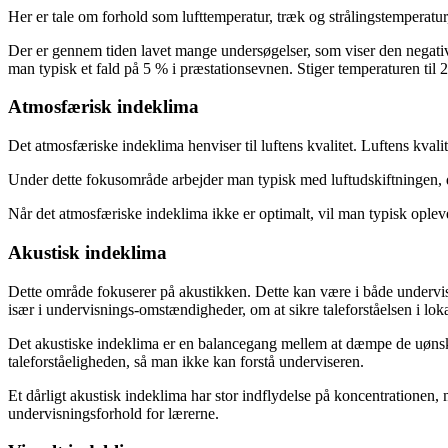
Her er tale om forhold som lufttemperatur, træk og strålingstemperatur
Der er gennem tiden lavet mange undersøgelser, som viser den negati
man typisk et fald på 5 % i præstationsevnen. Stiger temperaturen til
Atmosfærisk indeklima
Det atmosfæriske indeklima henviser til luftens kvalitet. Luftens kvalit
Under dette fokusområde arbejder man typisk med luftudskiftningen, da
Når det atmosfæriske indeklima ikke er optimalt, vil man typisk ople
Akustisk indeklima
Dette område fokuserer på akustikken. Dette kan være i både undervis
især i undervisnings-omstændigheder, om at sikre taleforståelsen i lok
Det akustiske indeklima er en balancegang mellem at dæmpe de uønskede
taleforståeligheden, så man ikke kan forstå underviseren.
Et dårligt akustisk indeklima har stor indflydelse på koncentrationen, 
undervisningsforhold for lærerne.