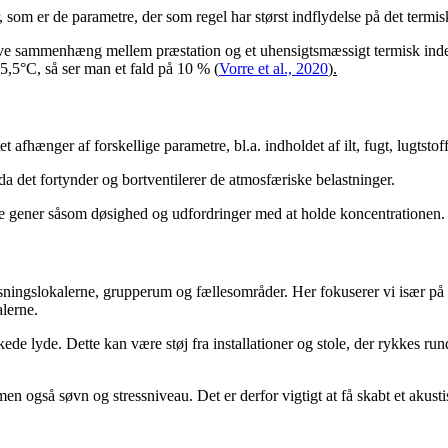
, som er de parametre, der som regel har størst indflydelse på det termi
ve sammenhæng mellem præstation og et uhensigtsmæssigt termisk indekl
 25,5°C, så ser man et fald på 10 %
(
Vorre et al., 2020
).
et afhænger af forskellige parametre, bl.a. indholdet af ilt, fugt, lugtst
 det fortynder og bortventilerer de atmosfæriske belastninger.
ve gener såsom døsighed og udfordringer med at holde koncentrationen.
ningslokalerne, grupperum og fællesområder. Her fokuserer vi især på 
alerne.
 lyde. Dette kan være støj fra installationer og stole, der rykkes run
men også søvn og stressniveau. Det er derfor vigtigt at få skabt et akus