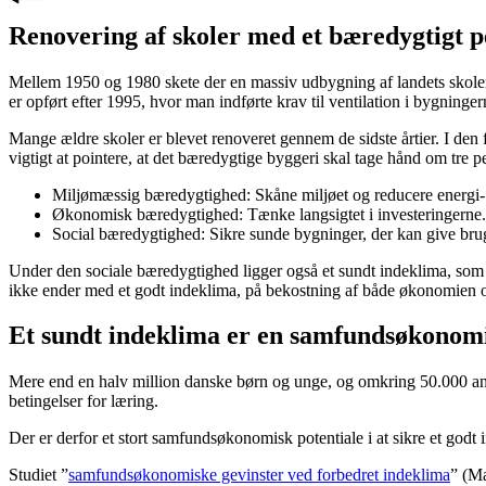
Renovering af skoler med et bæredygtigt p
Mellem 1950 og 1980 skete der en massiv udbygning af landets skoler. 
er opført efter 1995, hvor man indførte krav til ventilation i bygninger
Mange ældre skoler er blevet renoveret gennem de sidste årtier. I den
vigtigt at pointere, at det bæredygtige byggeri skal tage hånd om tre p
Miljømæssig bæredygtighed: Skåne miljøet og reducere energi-
Økonomisk bæredygtighed: Tænke langsigtet i investeringerne.
Social bæredygtighed: Sikre sunde bygninger, der kan give bruge
Under den sociale bæredygtighed ligger også et sundt indeklima, som er
ikke ender med et godt indeklima, på bekostning af både økonomien o
Et sundt indeklima er en samfundsøkonomi
Mere end en halv million danske børn og unge, og omkring 50.000 ansatt
betingelser for læring.
Der er derfor et stort samfundsøkonomisk potentiale i at sikre et godt
Studiet ”
samfundsøkonomiske gevinster ved forbedret indeklima
” (M