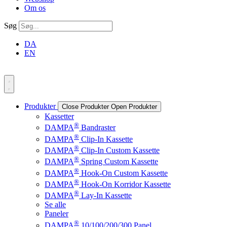
Om os
Søg
DA
EN
Produkter
Close Produkter
Open Produkter
Kassetter
®
DAMPA
Bandraster
®
DAMPA
Clip-In Kassette
®
DAMPA
Clip-In Custom Kassette
®
DAMPA
Spring Custom Kassette
®
DAMPA
Hook-On Custom Kassette
®
DAMPA
Hook-On Korridor Kassette
®
DAMPA
Lay-In Kassette
Se alle
Paneler
®
DAMPA
10/100/200/300 Panel