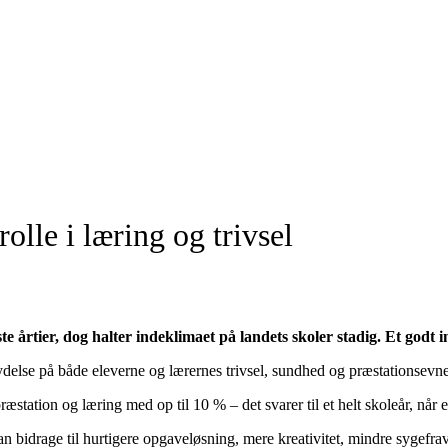
olle i læring og trivsel
e årtier, dog halter indeklimaet på landets skoler stadig. Et godt 
lydelse på både eleverne og lærernes trivsel, sundhed og præstationsevne
præstation og læring med op til 10 % – det svarer til et helt skoleår, når
an bidrage til hurtigere opgaveløsning, mere kreativitet, mindre sygefravæ