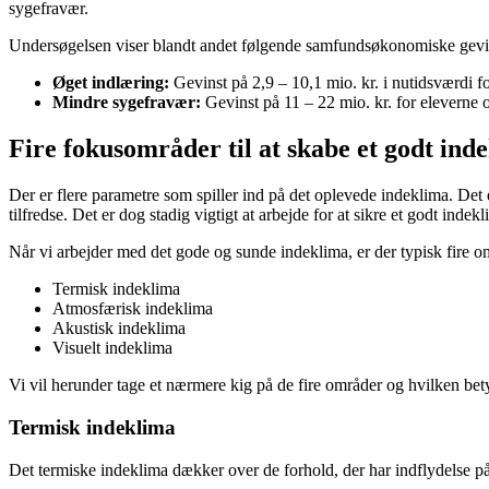
sygefravær.
Undersøgelsen viser blandt andet følgende samfundsøkonomiske gevin
Øget indlæring:
Gevinst på 2,9 – 10,1 mio. kr. i nutidsværdi f
Mindre sygefravær:
Gevinst på 11 – 22 mio. kr. for eleverne o
Fire fokusområder til at skabe et godt ind
Der er flere parametre som spiller ind på det oplevede indeklima. Det er
tilfredse. Det er dog stadig vigtigt at arbejde for at sikre et godt indek
Når vi arbejder med det gode og sunde indeklima, er der typisk fire 
Termisk indeklima
Atmosfærisk indeklima
Akustisk indeklima
Visuelt indeklima
Vi vil herunder tage et nærmere kig på de fire områder og hvilken be
Termisk indeklima
Det termiske indeklima dækker over de forhold, der har indflydelse på