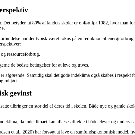
erspektiv
Det betyder, at 80% af landets skoler er opført før 1982, hvor man for 
ne.
 forbindelse har der typisk været fokus på en reduktion af energiforbru
erspektiver:
 og ressourceforbrug.
rne de bedste betingelser for at leve og trives.
 afgørende. Samtidig skal det gode indeklima også skabes i respekt for d
g miljøet.
sk gevinst
e tilbringer en stor del af deres tid i skolen. Både nye og gamle skole
 indeklima, da indeklimaet kan aflæses direkte i både elever og undervise
adsen et al., 2020) har forsøgt at lave en samfundsøkonomisk model,