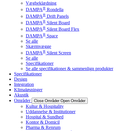
Vægbeklædning
®
DAMPA
Rondella
®
DAMPA
Drift Panels
®
DAMPA
Silent Board
®
DAMPA
Silent Board Flex
®
DAMPA
Space
Se alle
Skærmvægge
®
DAMPA
Silent Screen
Se alle
Specifikationer
Se alle specifikationer & sammenlign produkter
Specifikationer
Design
Integration
Klimaløsninger
Akustik
Områder
Close Områder
Open Områder
Kultur & Hospitality
Uddannelse & Institutioner
Hospital & Sundhed
Kontor & Domicil
Pharma & Renrum