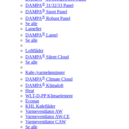
®
DAMPA
31/32/33 Panel
®
DAMPA
Sport Panel
®
DAMPA
Robust Panel
Se alle
Lameller
®
DAMPA
Lamel
Se alle
Loftflåder
®
DAMPA
Silent Cloud
Se alle
Køle-/varmeløsninger
®
DAMPA
Climate Cloud
®
DAMPA
Klimaloft
Heat
WLT-D-PP Klimaelement
Ecopan
KHL Køleflåder
Varmeventilator AW
Varmeventilator AW-CE
Varmeventilator CAW
Se alle