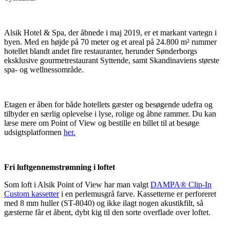
Alsik Hotel & Spa, der åbnede i maj 2019, er et markant vartegn i
byen. Med en højde på 70 meter og et areal på 24.800 m² rummer
hotellet blandt andet fire restauranter, herunder Sønderborgs
eksklusive gourmetrestaurant Syttende, samt Skandinaviens største
spa- og wellnessområde.
Etagen er åben for både hotellets gæster og besøgende udefra og
tilbyder en særlig oplevelse i lyse, rolige og åbne rammer. Du kan
læse mere om Point of View og bestille en billet til at besøge
udsigtsplatformen
her
.
Fri luftgennemstrømning i loftet
Som loft i Alsik Point of View har man valgt
DAMPA® Clip-In
Custom kassetter
i en perlemusgrå farve. Kassetterne er perforeret
med 8 mm huller (ST-8040) og ikke ilagt nogen akustikfilt, så
gæsterne får et åbent, dybt kig til den sorte overflade over loftet.