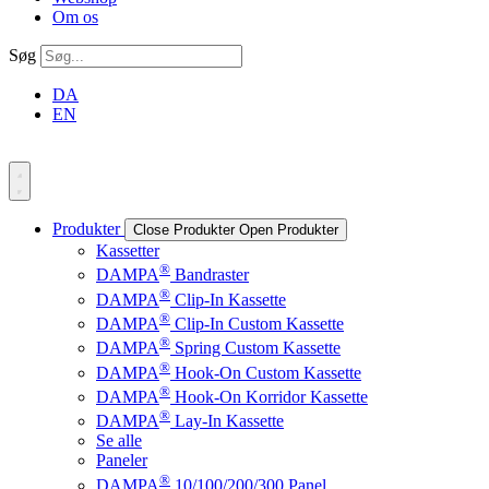
Om os
Søg
DA
EN
Produkter
Close Produkter
Open Produkter
Kassetter
®
DAMPA
Bandraster
®
DAMPA
Clip-In Kassette
®
DAMPA
Clip-In Custom Kassette
®
DAMPA
Spring Custom Kassette
®
DAMPA
Hook-On Custom Kassette
®
DAMPA
Hook-On Korridor Kassette
®
DAMPA
Lay-In Kassette
Se alle
Paneler
®
DAMPA
10/100/200/300 Panel