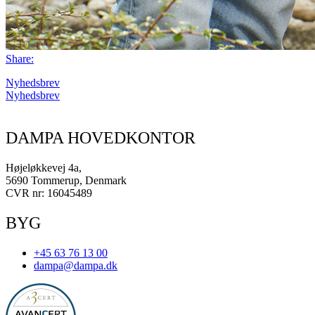
Share:
Nyhedsbrev
Nyhedsbrev
DAMPA HOVEDKONTOR
Højeløkkevej 4a,
5690 Tommerup, Denmark
CVR nr: 16045489
BYG
+45 63 76 13 00
dampa@dampa.dk