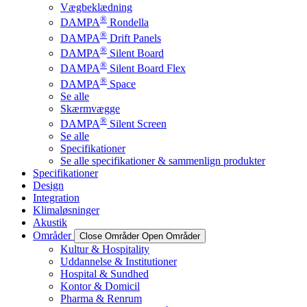
Vægbeklædning
®
DAMPA
Rondella
®
DAMPA
Drift Panels
®
DAMPA
Silent Board
®
DAMPA
Silent Board Flex
®
DAMPA
Space
Se alle
Skærmvægge
®
DAMPA
Silent Screen
Se alle
Specifikationer
Se alle specifikationer & sammenlign produkter
Specifikationer
Design
Integration
Klimaløsninger
Akustik
Områder
Close Områder
Open Områder
Kultur & Hospitality
Uddannelse & Institutioner
Hospital & Sundhed
Kontor & Domicil
Pharma & Renrum