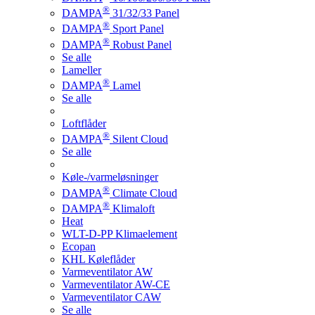
®
DAMPA
31/32/33 Panel
®
DAMPA
Sport Panel
®
DAMPA
Robust Panel
Se alle
Lameller
®
DAMPA
Lamel
Se alle
Loftflåder
®
DAMPA
Silent Cloud
Se alle
Køle-/varmeløsninger
®
DAMPA
Climate Cloud
®
DAMPA
Klimaloft
Heat
WLT-D-PP Klimaelement
Ecopan
KHL Køleflåder
Varmeventilator AW
Varmeventilator AW-CE
Varmeventilator CAW
Se alle