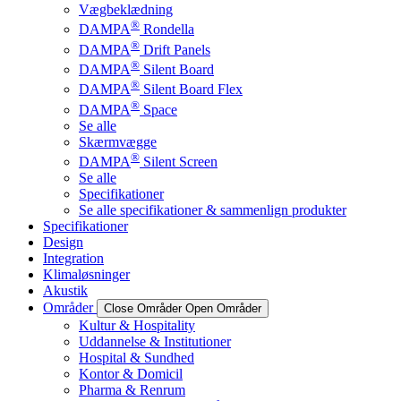
Vægbeklædning
®
DAMPA
Rondella
®
DAMPA
Drift Panels
®
DAMPA
Silent Board
®
DAMPA
Silent Board Flex
®
DAMPA
Space
Se alle
Skærmvægge
®
DAMPA
Silent Screen
Se alle
Specifikationer
Se alle specifikationer & sammenlign produkter
Specifikationer
Design
Integration
Klimaløsninger
Akustik
Områder
Close Områder
Open Områder
Kultur & Hospitality
Uddannelse & Institutioner
Hospital & Sundhed
Kontor & Domicil
Pharma & Renrum