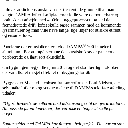
Udover arkitektens ønske var der tre centrale grunde til at man
valgte DAMPA lofter. Loftpladerne skulle være demonterbare og
praktiske at arbejde med – både i byggeprocessen og ved den
fremadrettede drift, loftet skulle passe sammen med de kommende
lysarmaturer og man ville have lange, lige linjer for at sikre et rent
og ensartet look.
®
Panelerne der er installeret er hvide DAMPA
300 Paneler i
aluminium. For at imødekomme de akustiske krav er panelerne
perforerede og ilagt sort akustikfilt.
Ombygningen begyndte i juni 2013 og det stod færdigt i oktober,
det var altså et meget effektivt ombygningsforløb.
Byggeleder Michael Jacobsen fra tømrerfirmaet Poul Nielsen, der
selv målte lofter op og sendte målene til DAMPAs tekniske afdeling,
udtaler:
”Og så leverede de lofterne med udstansninger til de nye armaturer.
Alt passede på millimeteren; der var ikke en finger at sætte på
noget.
Samarbejdet med DAMPA har fungeret helt perfekt. Det var en stor