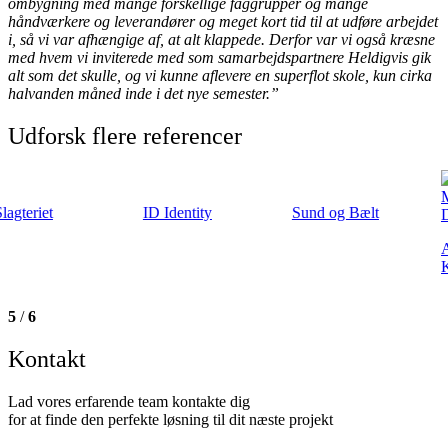
ombygning med mange forskellige faggrupper og mange
håndværkere og leverandører og meget kort tid til at udføre arbejdet
i, så vi var afhængige af, at alt klappede.
Derfor var vi også kræsne
med hvem vi inviterede med som samarbejdspartnere Heldigvis gik
alt som det skulle, og vi kunne aflevere en superflot skole, kun cirka
halvanden måned inde i det nye semester.”
Udforsk flere referencer
ID Identity
Sund og Bælt
ARoS Aarhus
Kunstmuseum
5
/
6
Kontakt
Lad vores erfarende team kontakte dig
for at finde den perfekte løsning til dit næste projekt