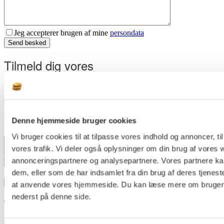
Jeg accepterer brugen af mine
persondata
Send besked
Tilmeld dig vores
byg-nyhedsbrev
Vil du holde dig opdateret om produktlanceringer, events,
akustikviden og meget mere? Tilmeld dig vores nyhedsbrev.
Denne hjemmeside bruger cookies
Vi bruger cookies til at tilpasse vores indhold og annoncer, til 
vores trafik. Vi deler også oplysninger om din brug af vores
annonceringspartnere og analysepartnere. Vores partnere ka
dem, eller som de har indsamlet fra din brug af deres tjenest
Jeg accepterer brugen af mine
persondata
Tilmeld nyhedsbrev
at anvende vores hjemmeside. Du kan læse mere om brugen af 
nederst på denne side.
Tilmeld dig vores nyhedsbrev