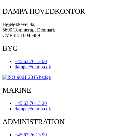
DAMPA HOVEDKONTOR
Højeløkkevej 4a,
5690 Tommerup, Denmark
CVR nr: 16045489
BYG
+45 63 76 13 00
dampa@dampa.dk
MARINE
+45 63 76 13 20
dampa@dampa.dk
ADMINISTRATION
+45 63 76 13 90