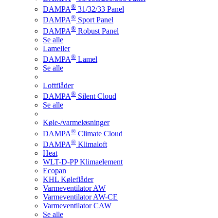
®
DAMPA
31/32/33 Panel
®
DAMPA
Sport Panel
®
DAMPA
Robust Panel
Se alle
Lameller
®
DAMPA
Lamel
Se alle
Loftflåder
®
DAMPA
Silent Cloud
Se alle
Køle-/varmeløsninger
®
DAMPA
Climate Cloud
®
DAMPA
Klimaloft
Heat
WLT-D-PP Klimaelement
Ecopan
KHL Køleflåder
Varmeventilator AW
Varmeventilator AW-CE
Varmeventilator CAW
Se alle