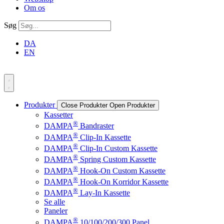
Om os
Søg
DA
EN
Produkter
Close Produkter
Open Produkter
Kassetter
®
DAMPA
Bandraster
®
DAMPA
Clip-In Kassette
®
DAMPA
Clip-In Custom Kassette
®
DAMPA
Spring Custom Kassette
®
DAMPA
Hook-On Custom Kassette
®
DAMPA
Hook-On Korridor Kassette
®
DAMPA
Lay-In Kassette
Se alle
Paneler
®
DAMPA
10/100/200/300 Panel