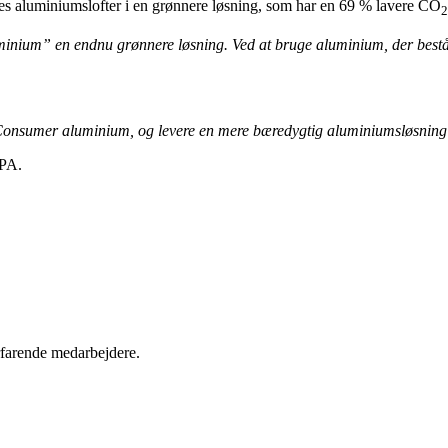
eres aluminiumslofter i en grønnere løsning, som har en 69 % lavere CO
2
uminium” en endnu grønnere løsning. Ved at bruge aluminium, der best
t-Consumer aluminium, og levere en mere bæredygtig aluminiumsløsnin
MPA.
rfarende medarbejdere.