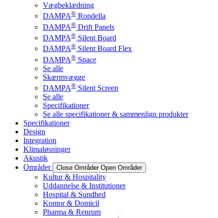
Vægbeklædning
®
DAMPA
Rondella
®
DAMPA
Drift Panels
®
DAMPA
Silent Board
®
DAMPA
Silent Board Flex
®
DAMPA
Space
Se alle
Skærmvægge
®
DAMPA
Silent Screen
Se alle
Specifikationer
Se alle specifikationer & sammenlign produkter
Specifikationer
Design
Integration
Klimaløsninger
Akustik
Områder
Close Områder
Open Områder
Kultur & Hospitality
Uddannelse & Institutioner
Hospital & Sundhed
Kontor & Domicil
Pharma & Renrum