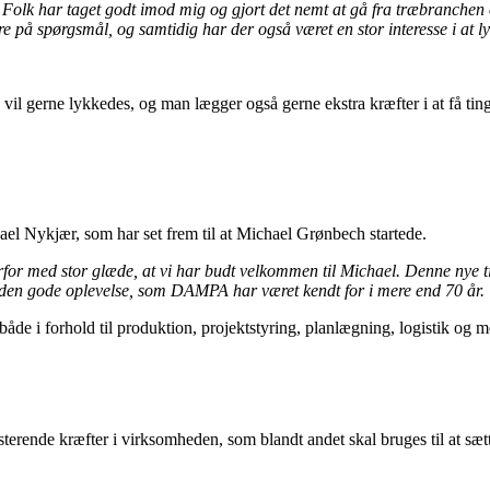
k har taget godt imod mig og gjort det nemt at gå fra træbranchen ov
vare på spørgsmål, og samtidig har der også været en stor interesse i at ly
gerne lykkedes, og man lægger også gerne ekstra kræfter i at få tingen
ael Nykjær, som har set frem til at Michael Grønbech startede.
derfor med stor glæde, at vi har budt velkommen til Michael. Denne nye t
r den gode oplevelse, som DAMPA har været kendt for i mere end 70 år.
både i forhold til produktion, projektstyring, planlægning, logistik 
ksisterende kræfter i virksomheden, som blandt andet skal bruges til at