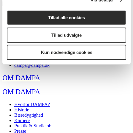
MARINE
Tillad alle cookies
+45 63 76 13 20
dampa@dampa.dk
Tillad udvalgte
ADMINISTRATION
Kun nødvendige cookies
+45 63 76 13 90
dampa@dampa.dk
OM DAMPA
OM DAMPA
Hvorfor DAMPA?
Historie
Bæredygtighed
Karriere
Praktik & Studiejob
Presse