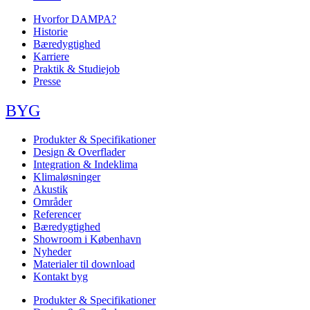
Hvorfor DAMPA?
Historie
Bæredygtighed
Karriere
Praktik & Studiejob
Presse
BYG
Produkter & Specifikationer
Design & Overflader
Integration & Indeklima
Klimaløsninger
Akustik
Områder
Referencer
Bæredygtighed
Showroom i København
Nyheder
Materialer til download
Kontakt byg
Produkter & Specifikationer