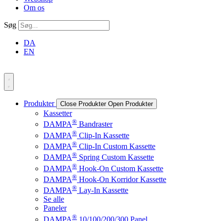
Om os
Søg
DA
EN
Produkter
Close Produkter
Open Produkter
Kassetter
®
DAMPA
Bandraster
®
DAMPA
Clip-In Kassette
®
DAMPA
Clip-In Custom Kassette
®
DAMPA
Spring Custom Kassette
®
DAMPA
Hook-On Custom Kassette
®
DAMPA
Hook-On Korridor Kassette
®
DAMPA
Lay-In Kassette
Se alle
Paneler
®
DAMPA
10/100/200/300 Panel