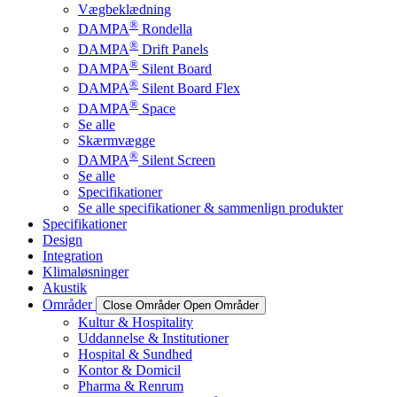
Vægbeklædning
®
DAMPA
Rondella
®
DAMPA
Drift Panels
®
DAMPA
Silent Board
®
DAMPA
Silent Board Flex
®
DAMPA
Space
Se alle
Skærmvægge
®
DAMPA
Silent Screen
Se alle
Specifikationer
Se alle specifikationer & sammenlign produkter
Specifikationer
Design
Integration
Klimaløsninger
Akustik
Områder
Close Områder
Open Områder
Kultur & Hospitality
Uddannelse & Institutioner
Hospital & Sundhed
Kontor & Domicil
Pharma & Renrum