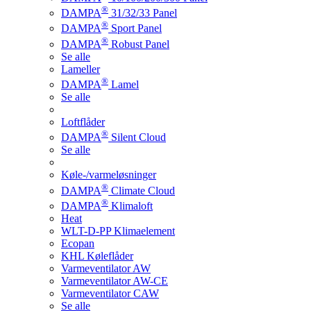
®
DAMPA
31/32/33 Panel
®
DAMPA
Sport Panel
®
DAMPA
Robust Panel
Se alle
Lameller
®
DAMPA
Lamel
Se alle
Loftflåder
®
DAMPA
Silent Cloud
Se alle
Køle-/varmeløsninger
®
DAMPA
Climate Cloud
®
DAMPA
Klimaloft
Heat
WLT-D-PP Klimaelement
Ecopan
KHL Køleflåder
Varmeventilator AW
Varmeventilator AW-CE
Varmeventilator CAW
Se alle