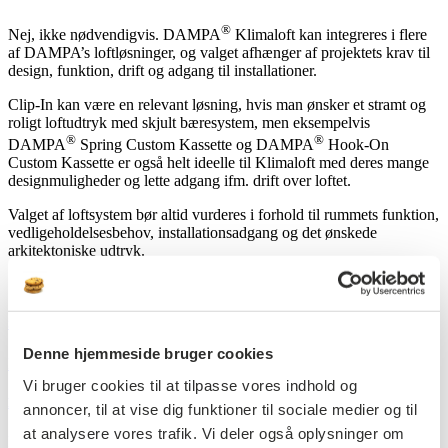
®
Nej, ikke nødvendigvis. DAMPA
Klimaloft kan integreres i flere
af DAMPA’s loftløsninger, og valget afhænger af projektets krav til
design, funktion, drift og adgang til installationer.
Clip-In kan være en relevant løsning, hvis man ønsker et stramt og
roligt loftudtryk med skjult bæresystem, men eksempelvis
®
®
DAMPA
Spring Custom Kassette og DAMPA
Hook-On
Custom Kassette er også helt ideelle til Klimaloft med deres mange
designmuligheder og lette adgang ifm. drift over loftet.
Valget af loftsystem bør altid vurderes i forhold til rummets funktion,
vedligeholdelsesbehov, installationsadgang og det ønskede
arkitektoniske udtryk.
Prev
Next
Støjer et klimaloft?
Denne hjemmeside bruger cookies
Klimaloft FAQ
Vi bruger cookies til at tilpasse vores indhold og
Kan et klimaloft kombineres med ventilation?
annoncer, til at vise dig funktioner til sociale medier og til
at analysere vores trafik. Vi deler også oplysninger om
Klimaloft FAQ