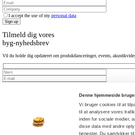
I accept the use of my
personal data
Sign up
Tilmeld dig vores
byg-nyhedsbrev
Vil du holde dig opdateret om produktlanceringer, events, akustikvid
Jeg accepterer brugen af mine
persondata
Denne hjemmeside bruger
Tilmeld nyhedsbrev
Vi bruger cookies til at til
Tilmeld dig vores nyhedsbrev
til at analysere vores tra
inden for sociale medier,
Bliv opdateret på en verden af akustiske løsninger
disse data med andre oplys
tjenester. Du samtykker t