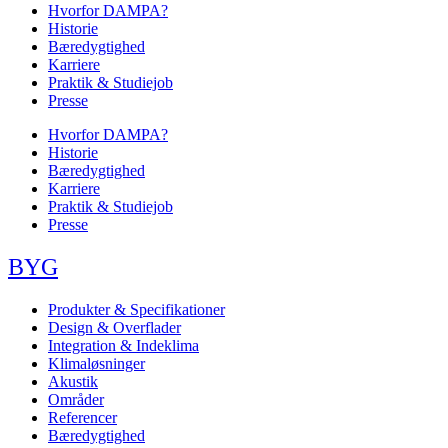
Hvorfor DAMPA?
Historie
Bæredygtighed
Karriere
Praktik & Studiejob
Presse
Hvorfor DAMPA?
Historie
Bæredygtighed
Karriere
Praktik & Studiejob
Presse
BYG
Produkter & Specifikationer
Design & Overflader
Integration & Indeklima
Klimaløsninger
Akustik
Områder
Referencer
Bæredygtighed