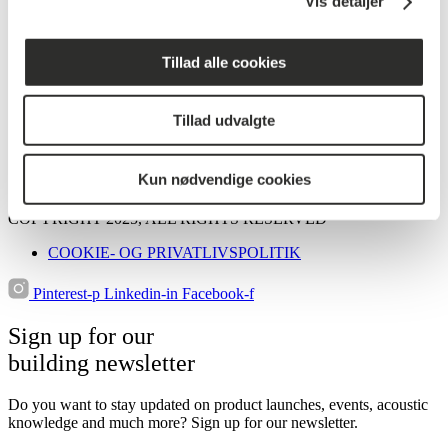
Vis detaljer
Products & Specifications
Design & Surfaces
Integration
Tillad alle cookies
Service & Logistics
Fire & Safety
References
Tillad udvalgte
Sustainability
News
Materials for download
Kun nødvendige cookies
Contact marine
COPYRIGHT 2025, ALL RIGHTS RESERVED
COOKIE- OG PRIVATLIVSPOLITIK
Pinterest-p
Linkedin-in
Facebook-f
Sign up for our
building newsletter
Do you want to stay updated on product launches, events, acoustic
knowledge and much more? Sign up for our newsletter.