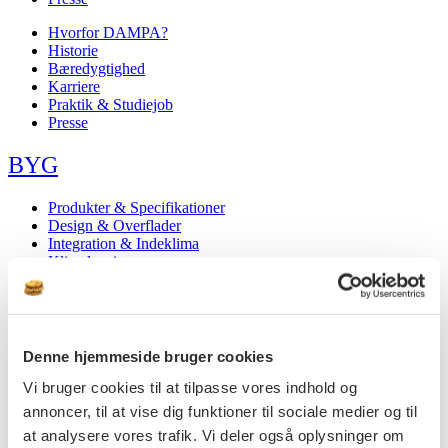
Hvorfor DAMPA?
Historie
Bæredygtighed
Karriere
Praktik & Studiejob
Presse
BYG
Produkter & Specifikationer
Design & Overflader
Integration & Indeklima
Klimaløsninger
Akustik
Områder
Referencer
Bæredygtighed
Showroom i København
Denne hjemmeside bruger cookies
Nyheder
Vi bruger cookies til at tilpasse vores indhold og
Materialer til download
Kontakt byg
annoncer, til at vise dig funktioner til sociale medier og til
at analysere vores trafik. Vi deler også oplysninger om
Produkter & Specifikationer